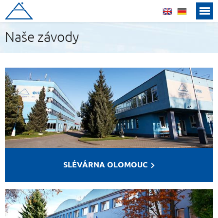
Roučka slévárna, a.s.
english
deutsch
Naše závody
SLÉVÁRNA OLOMOUC