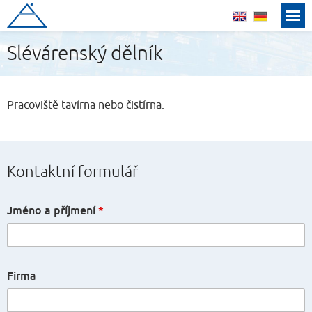
Roučka slévárna, a.s.
english
deutsch
Slévárenský dělník
Pracoviště tavírna nebo čistírna.
Kontaktní formulář
Jméno a příjmení
*
Firma